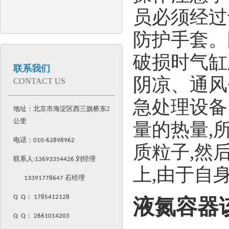
员必须经过
防护手套。
破损时气缸
联系我们
阴凉、通风
CONTACT US
急处理设备
地址：北京市海淀区西三旗桥东2
公里
量的热量,
电话：
010-62898962
质粒子,然
联系人:
13693354426
刘经理
上,由于自
13391778647 石经理
Q Q
：
1785412128
液氮容器
Q Q
：
2661014203