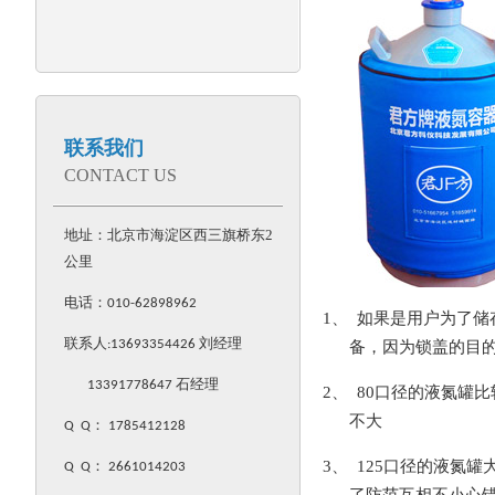
联系我们
CONTACT US
地址：北京市海淀区西三旗桥东2
公里
电话：
010-62898962
1、 如果是用户为了
联系人:
13693354426
刘经理
备，因为锁盖的目
13391778647 石经理
2、
80
口径的液氮罐比
不大
Q Q
：
1785412128
3、
125
口径的液氮罐
Q Q
：
2661014203