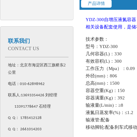
产品详情
YDZ-300自增压液
相关设备配套使用，是储
技
术参数：
联系我们
型号：YDZ-300
CONTACT US
几何容器(L)：330
有效容积(L)：300
地址：北京市海淀区西三旗桥东2
工作压力（Mpa）：0.09
公里
外径(mm)：806
总高(mm)：1500
电话：
010-62898962
容器空重(Kg)：150
联系人:
13693354426
刘经理
容器满重(Kg)：392
输液量(L/min)：≥8
13391778647 石经理
液氮日蒸发率(%)：≤1.2
Q Q
：
1785412128
输液管:配备
移动脚轮:配备刹车式移
Q Q
：
2661014203