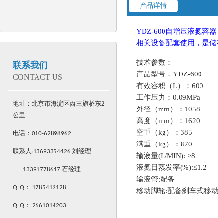
产品详情
YDZ-600自增压液
相关设备配套使用，是储
技
术参数：
联系我们
产品型号：YDZ-600
CONTACT US
有效容积（L）：600
工作压力：0.09MPa
地址：北京市海淀区西三旗桥东2
外径（mm）：1058
公里
高度（mm）：1620
空重（kg）：385
电话：
010-62898962
满重（kg）：870
联系人:
13693354426
刘经理
输液量(L/MIN): ≥8
液氮日蒸发率(%):≤1.2
13391778647 石经理
输液管:配备
Q Q
：
1785412128
移动脚轮:配备刹车式移
Q Q
：
2661014203