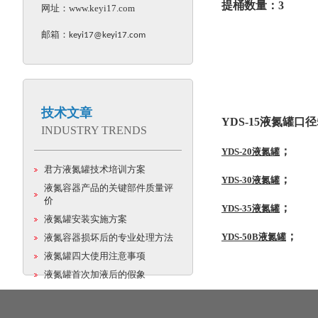
提桶数量：3
网址：
www.keyi17.com
邮箱：
keyi17@keyi17.com
技术文章
YDS-15
液氮罐口径
INDUSTRY TRENDS
；
YDS-20
液氮罐
君方液氮罐技术培训方案
；
YDS-30
液氮罐
液氮容器产品的关键部件质量评
价
；
YDS-35
液氮罐
液氮罐安装实施方案
；
YDS-50B
液氮罐
液氮容器损坏后的专业处理方法
液氮罐四大使用注意事项
液氮罐首次加液后的假象