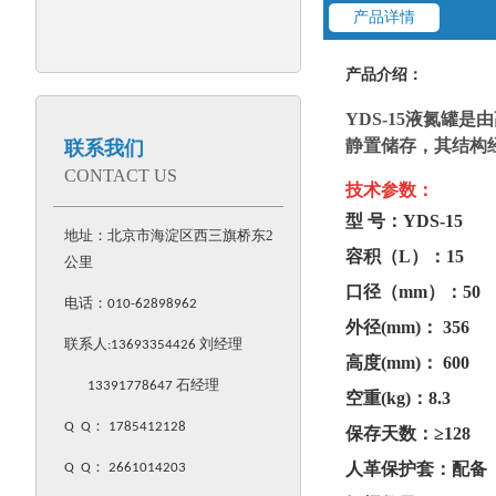
产品详情
产品介绍：
YDS-15液氮
静置储存，其结构
联系我们
CONTACT US
技术参数：
型 号：YDS-15
地址：北京市海淀区西三旗桥东2
容积（L）：15
公里
口径（mm）：50
电话：
010-62898962
外径(mm)： 356
联系人:
13693354426
刘经理
高度(mm)： 600
13391778647 石经理
空重(kg)：8.3
Q Q
：
1785412128
保存天数：≥128
人革保护套：配备
Q Q
：
2661014203