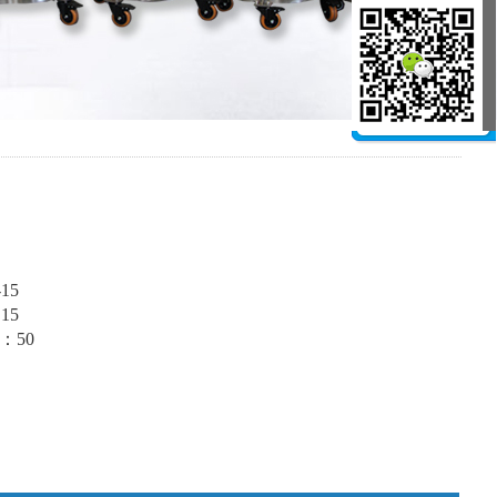
15
15
：50