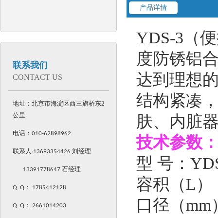
产品详情
YDS-3
度防锈铝
联系我们
达到理想
CONTACT US
结构紧凑
地址：北京市海淀区西三旗桥东2
公里
肤、内脏
电话：
010-62898962
技术参数
联系人:
13693354426
刘经理
型 号：YD
13391778647 石经理
容积（L）
Q Q
：
1785412128
口径（mm
Q Q
：
2661014203