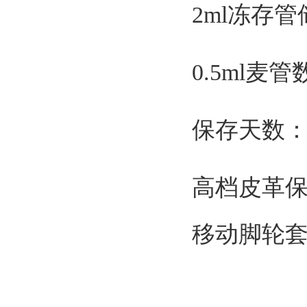
2ml冻存管
0.5ml麦
保存天数：≥
高档皮革
移动脚轮