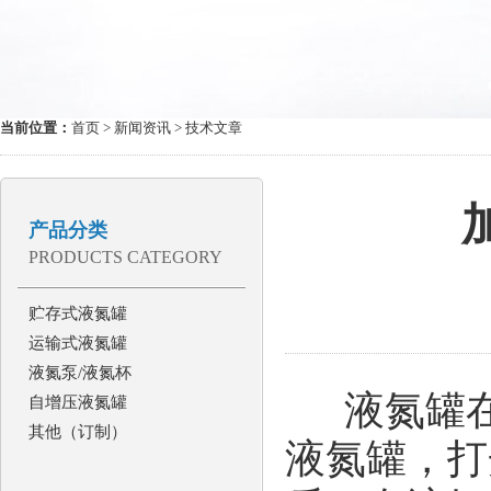
当前位置：
首页
>
新闻资讯
> 技术文章
产品分类
PRODUCTS CATEGORY
贮存式液氮罐
运输式液氮罐
液氮泵/液氮杯
液氮罐在
自增压液氮罐
其他（订制）
液氮罐，打