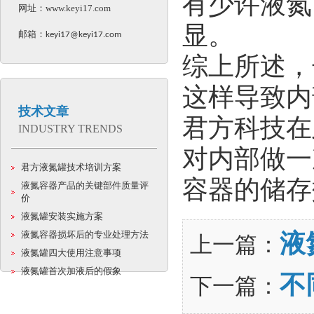
有少许液氮
网址：
www.keyi17.com
显。
邮箱：
keyi17@keyi17.com
综上所述，
这样导致内
技术文章
君方科技在
INDUSTRY TRENDS
对内部做一
君方液氮罐技术培训方案
容器的储存
液氮容器产品的关键部件质量评
价
液氮罐安装实施方案
液氮容器损坏后的专业处理方法
液
上一篇：
液氮罐四大使用注意事项
液氮罐首次加液后的假象
不
下一篇：