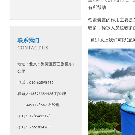
有所帮助
锁盖装置的作用主要是
较多，操纵人员也较多
联系我们
通过以上我们可以知
CONTACT US
地址：北京市海淀区西三旗桥东2
公里
电话：
010-62898962
联系人:
13693354426
刘经理
13391778647 石经理
Q Q
：
1785412128
Q Q
：
2661014203