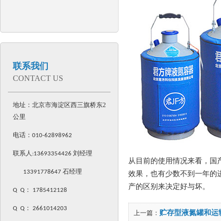
联系我们
CONTACT US
地址：北京市海淀区西三旗桥东2
公里
电话：
010-62898962
联系人:
13693354426
刘经理
从目前的使用情况来看，国
13391778647 石经理
效果，也有少数不到一年的
产的区别来决定好与坏。
Q Q
：
1785412128
Q Q
：
2661014203
贮存型液氮罐和运
上一篇：