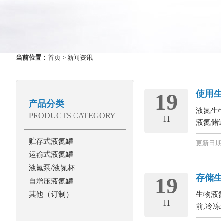
当前位置：
首页
> 新闻资讯
使用
19
产品分类
液氮生
PRODUCTS CATEGORY
11
液氮储
贮存式液氮罐
更新日期：
运输式液氮罐
液氮泵/液氮杯
存储
19
自增压液氮罐
其他（订制）
生物液
11
前,冷