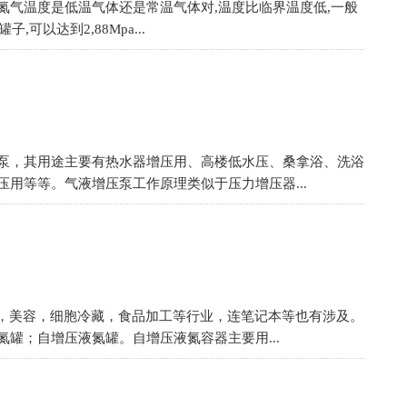
气温度是低温气体还是常温气体对,温度比临界温度低,一般
可以达到2,88Mpa...
泵，其用途主要有热水器增压用、高楼低水压、桑拿浴、洗浴
用等等。气液增压泵工作原理类似于压力增压器...
助，美容，细胞冷藏，食品加工等行业，连笔记本等也有涉及。
罐；自增压液氮罐。自增压液氮容器主要用...