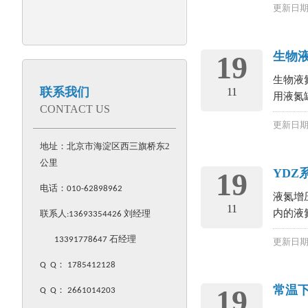
更新日期：
生物
19
生物液
联系我们
11
用液氮
CONTACT US
更新日期：
地址：北京市海淀区西三旗桥东2
公里
YDZ
19
电话：
010-62898962
液氮增
11
内的液
联系人:
13693354426
刘经理
13391778647 石经理
更新日期：
Q Q
：
1785412128
常温
19
Q Q
：
2661014203