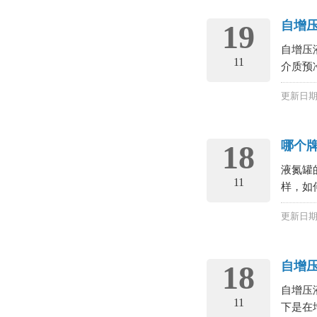
自增
19
自增压
11
介质预
更新日期：
哪个
18
液氮罐
11
样，如
更新日期：
自增
18
自增压
11
下是在