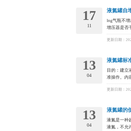
液氮罐自
17
lng气瓶
11
增压器是否
更新日期：202
液氮罐标
13
目的：建立
04
准操作。内容
更新日期：202
液氮罐的
13
液氮是一种
04
液氮，不允