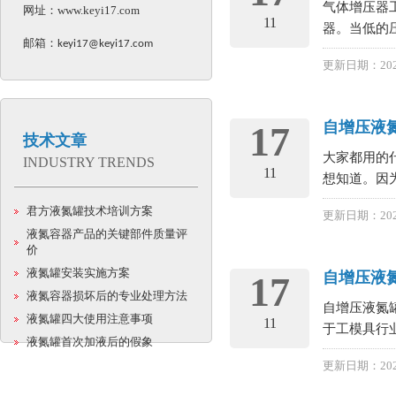
气体增压器
网址：
www.keyi17.com
11
器。当低的压
邮箱：
keyi17@keyi17.com
更新日期：202
自增压液
17
技术文章
大家都用的
INDUSTRY TRENDS
11
想知道。因
君方液氮罐技术培训方案
更新日期：202
液氮容器产品的关键部件质量评
价
液氮罐安装实施方案
自增压液
17
液氮容器损坏后的专业处理方法
自增压液氮
液氮罐四大使用注意事项
11
于工模具行
液氮罐首次加液后的假象
更新日期：202