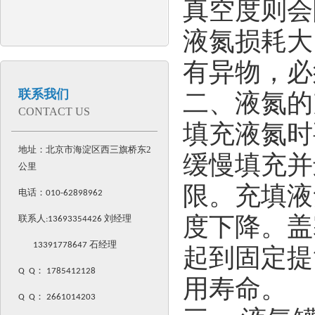
真空度则会
液氮损耗大
有异物，必
联系我们
二、液氮的
CONTACT US
填充液氮时
地址：北京市海淀区西三旗桥东2
缓慢填充并
公里
限。充填液
电话：
010-62898962
度下降。盖
联系人:
13693354426
刘经理
13391778647 石经理
起到固定提
Q Q
：
1785412128
用寿命。
Q Q
：
2661014203