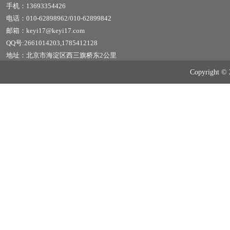
手机：13693354426
电话：010-62898962/010-62899842
邮箱：keyi17@keyi17.com
QQ号:2661014203,1785412128
地址：北京市海淀区西三旗桥东2公里
Copyrig