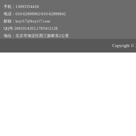
手机：13693354426
电话：010-62898962/010-62899842
邮箱：keyi17@keyi17.com
QQ号:2661014203,1785412128
地址：北京市海淀区西三旗桥东2公里
Copyrig